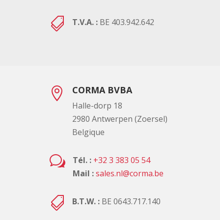

T.V.A. :
BE 403.942.642
CORMA BVBA

Halle-dorp 18
2980 Antwerpen (Zoersel)
Belgique
w
Tél. :
+32 3 383 05 54
Mail :
sales.nl@corma.be

B.T.W. :
BE 0643.717.140