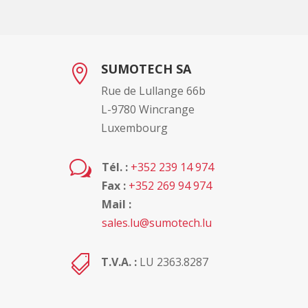
SUMOTECH SA

Rue de Lullange 66b
L-9780 Wincrange
Luxembourg
w
Tél. :
+352 239 14 974
Fax :
+352 269 94 974
Mail :
sales.lu@sumotech.lu

T.V.A. :
LU 2363.8287