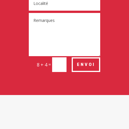
=
8 + 4
ENVOI