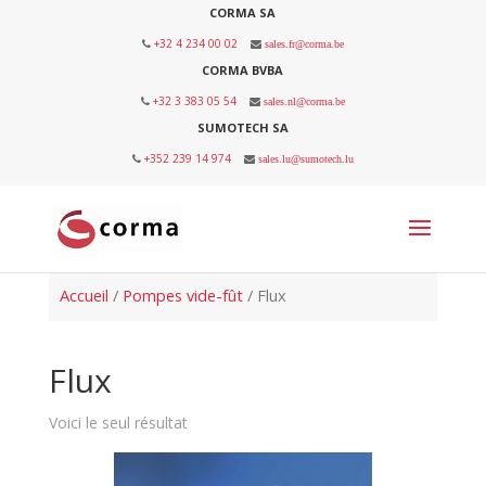
CORMA SA
+32 4 234 00 02
sales.fr@corma.be
CORMA BVBA
+32 3 383 05 54
sales.nl@corma.be
SUMOTECH SA
+352 239 14 974
sales.lu@sumotech.lu
Accueil
/
Pompes vide-fût
/ Flux
Flux
Voici le seul résultat