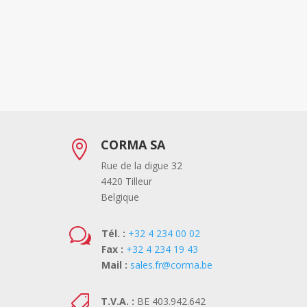
CORMA SA

Rue de la digue 32
4420 Tilleur
Belgique
w
Tél. :
+32 4 234 00 02
Fax :
+32 4 234 19 43
Mail :
sales.fr@corma.be

T.V.A. :
BE 403.942.642