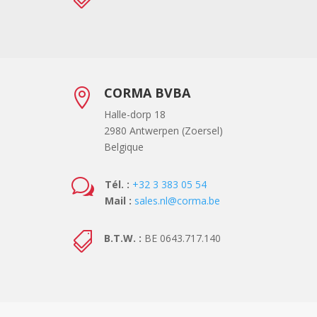
CORMA BVBA

Halle-dorp 18
2980 Antwerpen (Zoersel)
Belgique
w
Tél. :
+32 3 383 05 54
Mail :
sales.nl@corma.be

B.T.W. :
BE 0643.717.140