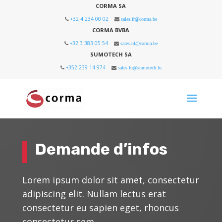
CORMA SA
+32 4 234 00 02
sales.fr@corma.be
CORMA BVBA
+32 3 383 05 54
sales.nl@corma.be
SUMOTECH SA
+352 239 14 974
sales.lu@sumotech.lu
Demande d’infos
Lorem ipsum dolor sit amet, consectetur
adipiscing elit. Nullam lectus erat
consectetur eu sapien eget, rhoncus
consectetur sem.