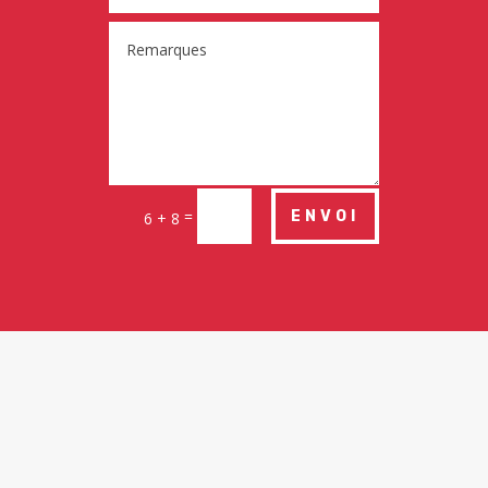
=
ENVOI
6 + 8