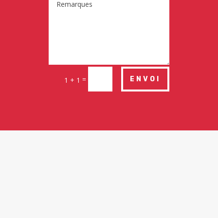
=
ENVOI
1 + 1