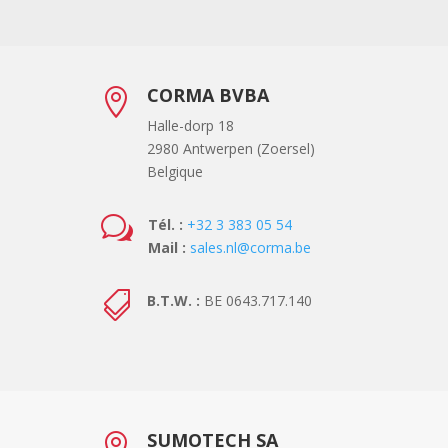
CORMA BVBA

Halle-dorp 18
2980 Antwerpen (Zoersel)
Belgique
w
Tél. :
+32 3 383 05 54
Mail :
sales.nl@corma.be

B.T.W. :
BE 0643.717.140
SUMOTECH SA
