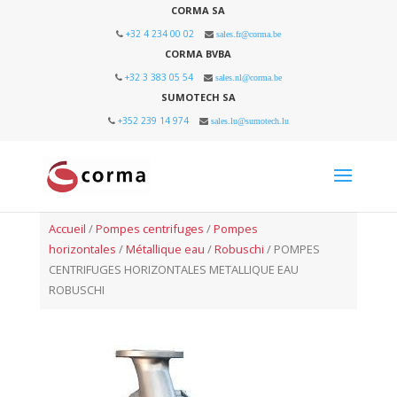
CORMA SA
+32 4 234 00 02
sales.fr@corma.be
CORMA BVBA
+32 3 383 05 54
sales.nl@corma.be
SUMOTECH SA
+352 239 14 974
sales.lu@sumotech.lu
Accueil
/
Pompes centrifuges
/
Pompes
horizontales
/
Métallique eau
/
Robuschi
/ POMPES
CENTRIFUGES HORIZONTALES METALLIQUE EAU
ROBUSCHI