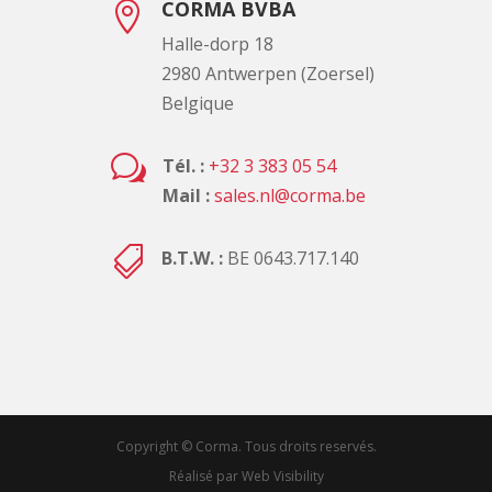
CORMA BVBA

Halle-dorp 18
2980 Antwerpen (Zoersel)
Belgique
w
Tél. :
+32 3 383 05 54
Mail :
sales.nl@corma.be

B.T.W. :
BE 0643.717.140
Copyright © Corma. Tous droits reservés.
Réalisé par Web Visibility