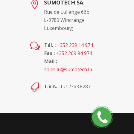
SUMOTECH SA

Rue de Lullange 66b
L-9780 Wincrange
Luxembourg
w
Tél. :
+352 239 14 974
Fax :
+352 269 94 974
Mail :
sales.lu@sumotech.lu

T.V.A. :
LU 2363.8287
Rappelez
moi