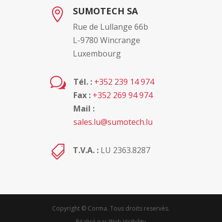
SUMOTECH SA

Rue de Lullange 66b
L-9780 Wincrange
Luxembourg
w
Tél. :
+352 239 14 974
Fax :
+352 269 94 974
Mail :
sales.lu@sumotech.lu

T.V.A. :
LU 2363.8287
Copyright © Corma. Tous droits reservés.
Réalisé par Web Visibility