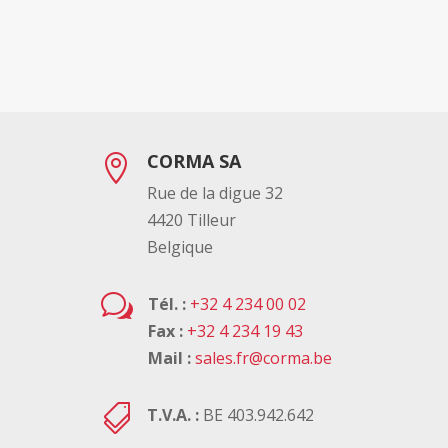
CORMA SA

Rue de la digue 32
4420 Tilleur
Belgique
w
Tél. :
+32 4 234 00 02
Fax :
+32 4 234 19 43
Mail :
sales.fr@corma.be

T.V.A. :
BE 403.942.642