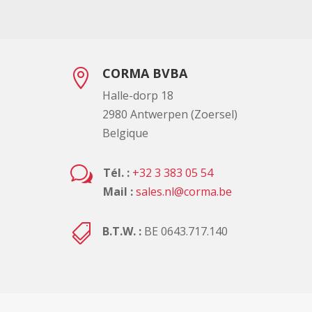
CORMA BVBA

Halle-dorp 18
2980 Antwerpen (Zoersel)
Belgique
w
Tél. :
+32 3 383 05 54
Mail :
sales.nl@corma.be

B.T.W. :
BE 0643.717.140