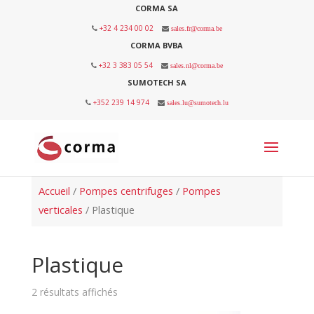
CORMA SA
+32 4 234 00 02
sales.fr@corma.be
CORMA BVBA
+32 3 383 05 54
sales.nl@corma.be
SUMOTECH SA
+352 239 14 974
sales.lu@sumotech.lu
Accueil
/
Pompes centrifuges
/
Pompes
verticales
/ Plastique
Plastique
2 résultats affichés