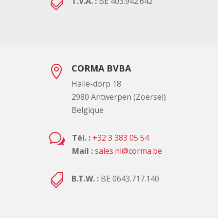

T.V.A. :
BE 403.942.642
CORMA BVBA

Halle-dorp 18
2980 Antwerpen (Zoersel)
Belgique
w
Tél. :
+32 3 383 05 54
Mail :
sales.nl@corma.be

B.T.W. :
BE 0643.717.140