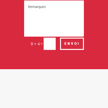
=
8 + 4
ENVOI