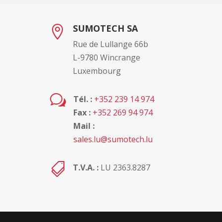
SUMOTECH SA

Rue de Lullange 66b
L-9780 Wincrange
Luxembourg
w
Tél. :
+352 239 14 974
Fax :
+352 269 94 974
Mail :
sales.lu@sumotech.lu

T.V.A. :
LU 2363.8287