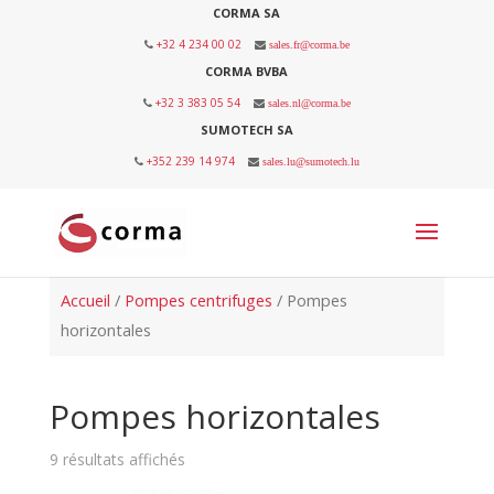
CORMA SA
+32 4 234 00 02
sales.fr@corma.be
CORMA BVBA
+32 3 383 05 54
sales.nl@corma.be
SUMOTECH SA
+352 239 14 974
sales.lu@sumotech.lu
Accueil
/
Pompes centrifuges
/ Pompes
horizontales
Pompes horizontales
9 résultats affichés