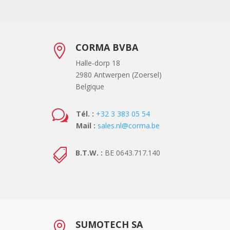
CORMA BVBA

Halle-dorp 18
2980 Antwerpen (Zoersel)
Belgique
w
Tél. :
+32 3 383 05 54
Mail :
sales.nl@corma.be

B.T.W. :
BE 0643.717.140
SUMOTECH SA
