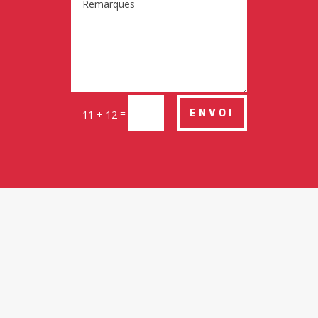
=
ENVOI
11 + 12