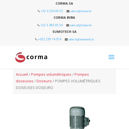
CORMA SA
+32 4 234 00 02
sales.fr@corma.be
CORMA BVBA
+32 3 383 05 54
sales.nl@corma.be
SUMOTECH SA
+352 239 14 974
sales.lu@sumotech.lu
Accueil
/
Pompes volumétriques
/
Pompes
doseuses
/
Doseuro
/ POMPES VOLUMÉTRIQUES
DOSEUSES DOSEURO