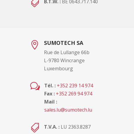

B.T.W. :
BE 0643.717.140
SUMOTECH SA

Rue de Lullange 66b
L-9780 Wincrange
Luxembourg
w
Tél. :
+352 239 14 974
Fax :
+352 269 94 974
Mail :
sales.lu@sumotech.lu

T.V.A. :
LU 2363.8287