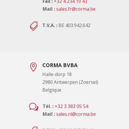
Fax :
+32 4 234 19 43
Mail :
sales.fr@corma.be

T.V.A. :
BE 403.942.642
CORMA BVBA

Halle-dorp 18
2980 Antwerpen (Zoersel)
Belgique
w
Tél. :
+32 3 383 05 54
Mail :
sales.nl@corma.be