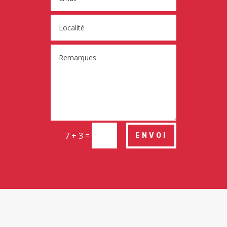
=
7 + 3
ENVOI