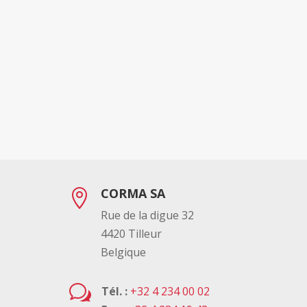
CORMA SA

Rue de la digue 32
4420 Tilleur
Belgique
w
Tél. :
+32 4 234 00 02