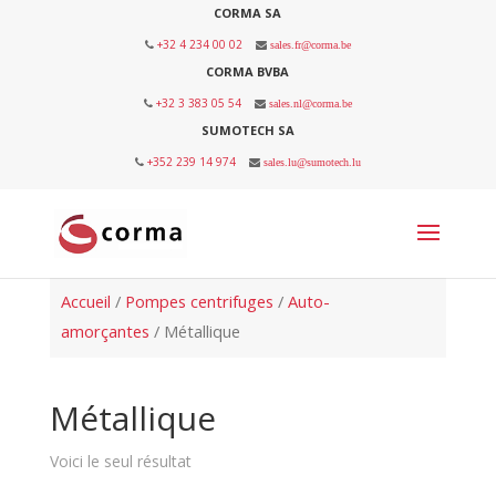
CORMA SA
+32 4 234 00 02
sales.fr@corma.be
CORMA BVBA
+32 3 383 05 54
sales.nl@corma.be
SUMOTECH SA
+352 239 14 974
sales.lu@sumotech.lu
Accueil
/
Pompes centrifuges
/
Auto-
amorçantes
/ Métallique
Métallique
Voici le seul résultat