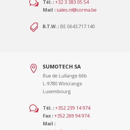
w
Tél. :
+32 3 383 05 54
Mail :
sales.nl@corma.be

B.T.W. :
BE 0643.717.140
SUMOTECH SA

Rue de Lullange 66b
L-9780 Wincrange
Luxembourg
w
Tél. :
+352 239 14 974
Fax :
+352 269 94 974
Mail :