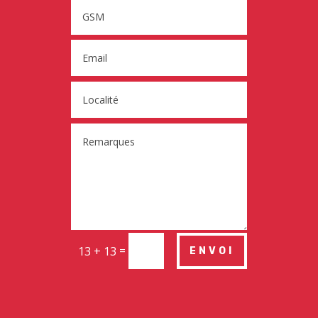
=
13 + 13
ENVOI