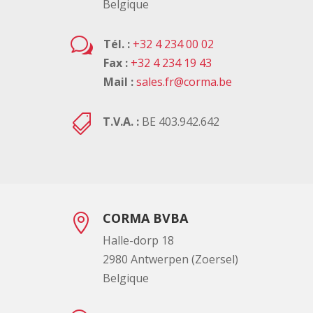
Belgique
w
Tél. :
+32 4 234 00 02
Fax :
+32 4 234 19 43
Mail :
sales.fr@corma.be

T.V.A. :
BE 403.942.642
CORMA BVBA

Halle-dorp 18
2980 Antwerpen (Zoersel)
Belgique