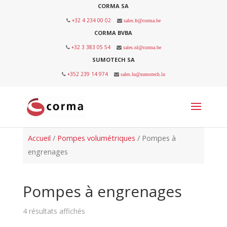
CORMA SA
+32 4 234 00 02
sales.fr@corma.be
CORMA BVBA
+32 3 383 05 54
sales.nl@corma.be
SUMOTECH SA
+352 239 14 974
sales.lu@sumotech.lu
Accueil
/
Pompes volumétriques
/ Pompes à
engrenages
Pompes à engrenages
4 résultats affichés