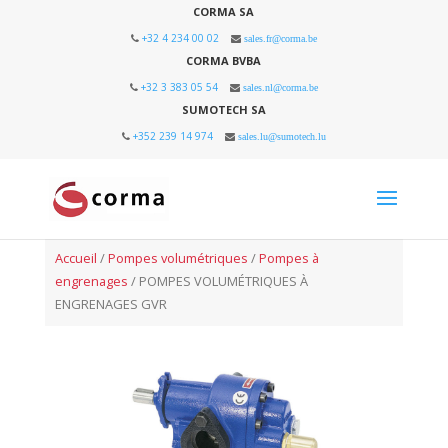
CORMA SA
+32 4 234 00 02
sales.fr@corma.be
CORMA BVBA
+32 3 383 05 54
sales.nl@corma.be
SUMOTECH SA
+352 239 14 974
sales.lu@sumotech.lu
Accueil
/
Pompes volumétriques
/
Pompes à
engrenages
/ POMPES VOLUMÉTRIQUES À
ENGRENAGES GVR