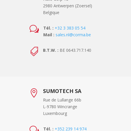
2980 Antwerpen (Zoersel)
Belgique
w
Tél. :
+32 3 383 05 54
Mail :
sales.nl@corma.be

B.T.W. :
BE 0643.717.140
SUMOTECH SA

Rue de Lullange 66b
L-9780 Wincrange
Luxembourg
w
Tél. :
+352 239 14 974