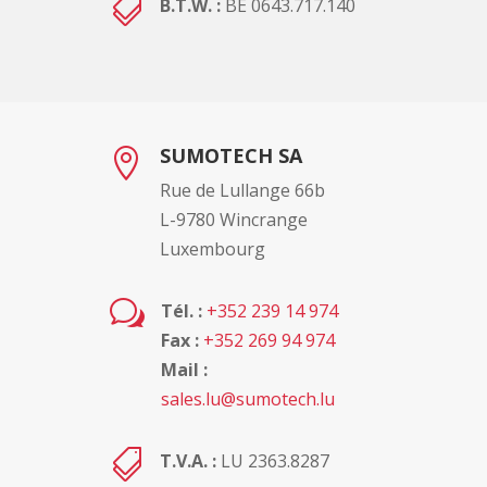

B.T.W. :
BE 0643.717.140
SUMOTECH SA

Rue de Lullange 66b
L-9780 Wincrange
Luxembourg
w
Tél. :
+352 239 14 974
Fax :
+352 269 94 974
Mail :
sales.lu@sumotech.lu

T.V.A. :
LU 2363.8287