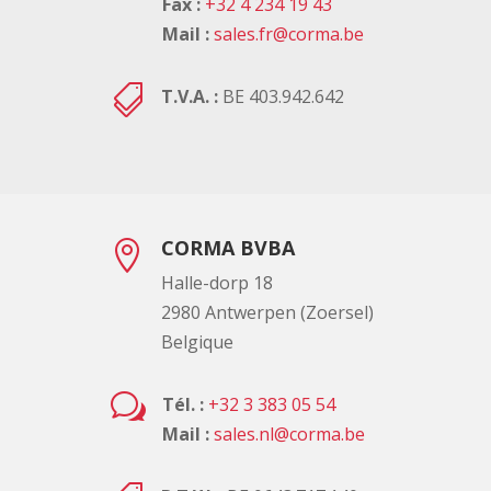
Fax :
+32 4 234 19 43
Mail :
sales.fr@corma.be

T.V.A. :
BE 403.942.642
CORMA BVBA

Halle-dorp 18
2980 Antwerpen (Zoersel)
Belgique
w
Tél. :
+32 3 383 05 54
Mail :
sales.nl@corma.be