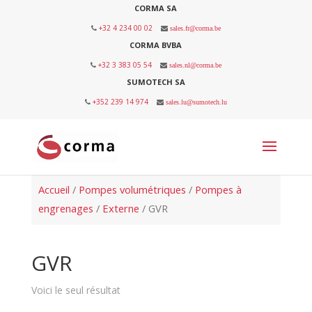
CORMA SA
+32 4 234 00 02
sales.fr@corma.be
CORMA BVBA
+32 3 383 05 54
sales.nl@corma.be
SUMOTECH SA
+352 239 14 974
sales.lu@sumotech.lu
Accueil
/
Pompes volumétriques
/
Pompes à
engrenages
/
Externe
/ GVR
GVR
Voici le seul résultat