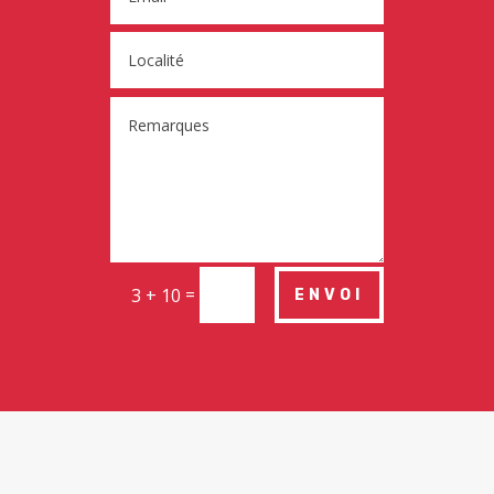
=
3 + 10
ENVOI