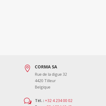
CORMA SA

Rue de la digue 32
4420 Tilleur
Belgique
w
Tél. :
+32 4 234 00 02