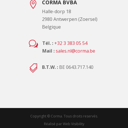
CORMA BVBA

Halle-dorp 18
2980 Antwerpen (Zoersel)
Belgique
w
Tél. :
+32 3 383 05 54
Mail :
sales.nl@corma.be

B.T.W. :
BE 0643.717.140
Copyright © Corma. Tous droits reservés.
Réalisé par Web Visibility