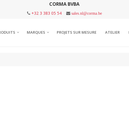
CORMA BVBA
+32 3 383 05 54
sales.nl@corma.be
RODUITS
MARQUES
PROJETS SUR MESURE
ATELIER