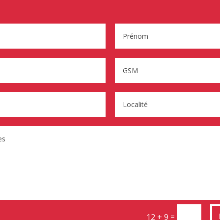
=
12 + 9