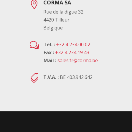
CORMA SA

Rue de la digue 32
4420 Tilleur
Belgique
w
Tél. :
+32 4 234 00 02
Fax :
+32 4 234 19 43
Mail :
sales.fr@corma.be

T.V.A. :
BE 403.942.642