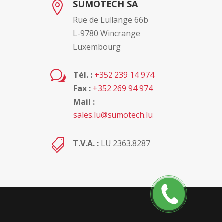
SUMOTECH SA

Rue de Lullange 66b
L-9780 Wincrange
Luxembourg
w
Tél. :
+352 239 14 974
Fax :
+352 269 94 974
Mail :
sales.lu@sumotech.lu

T.V.A. :
LU 2363.8287
Rappelez
moi