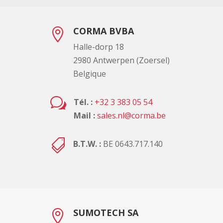
CORMA BVBA

Halle-dorp 18
2980 Antwerpen (Zoersel)
Belgique
w
Tél. :
+32 3 383 05 54
Mail :
sales.nl@corma.be

B.T.W. :
BE 0643.717.140
SUMOTECH SA
