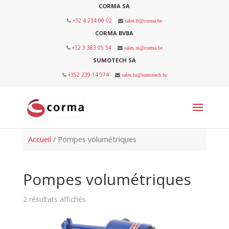
CORMA SA
+32 4 234 00 02
sales.fr@corma.be
CORMA BVBA
+32 3 383 05 54
sales.nl@corma.be
SUMOTECH SA
+352 239 14 974
sales.lu@sumotech.lu
Accueil
/ Pompes volumétriques
Pompes volumétriques
2 résultats affichés