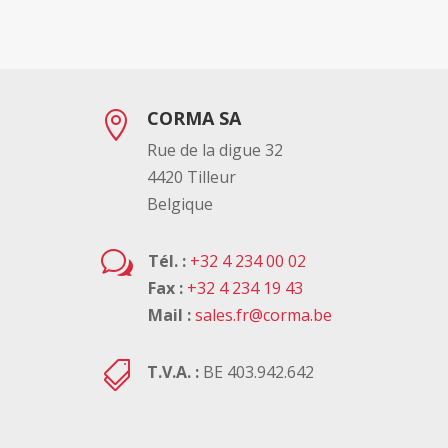
CORMA SA

Rue de la digue 32
4420 Tilleur
Belgique
w
Tél. :
+32 4 234 00 02
Fax :
+32 4 234 19 43
Mail :
sales.fr@corma.be

T.V.A. :
BE 403.942.642