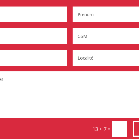
=
13 + 7