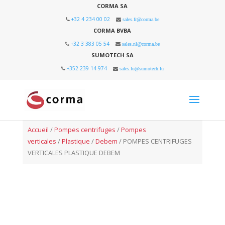
CORMA SA
+32 4 234 00 02
sales.fr@corma.be
CORMA BVBA
+32 3 383 05 54
sales.nl@corma.be
SUMOTECH SA
+352 239 14 974
sales.lu@sumotech.lu
Accueil
/
Pompes centrifuges
/
Pompes
verticales
/
Plastique
/
Debem
/ POMPES CENTRIFUGES
VERTICALES PLASTIQUE DEBEM