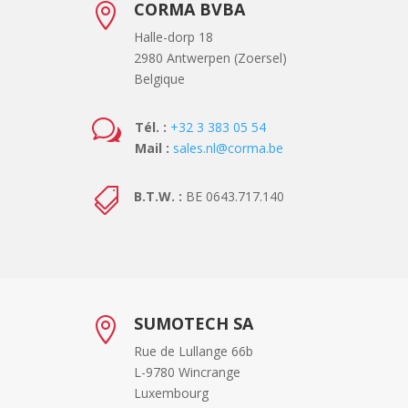
CORMA BVBA

Halle-dorp 18
2980 Antwerpen (Zoersel)
Belgique
w
Tél. :
+32 3 383 05 54
Mail :
sales.nl@corma.be

B.T.W. :
BE 0643.717.140
SUMOTECH SA

Rue de Lullange 66b
L-9780 Wincrange
Luxembourg