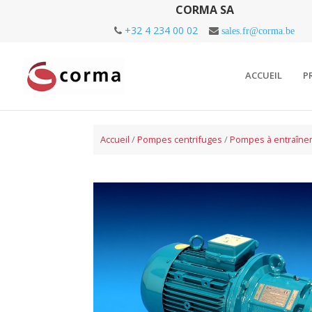
CORMA SA
+32 4 234 00 02
sales.fr@corma.be
ACCUEIL
P
Accueil
/
Pompes centrifuges
/
Pompes à entraîne