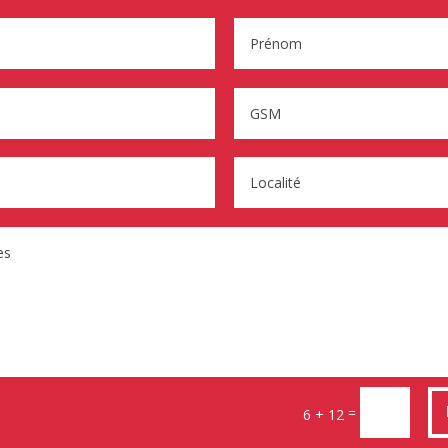
=
6 + 12