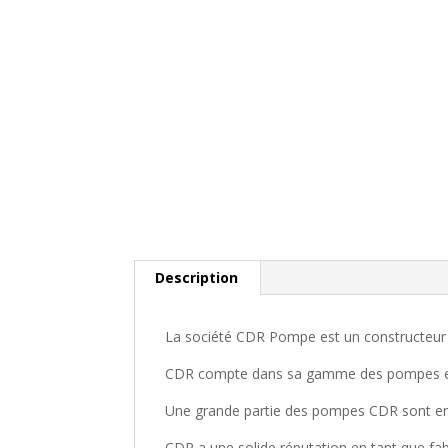
Description
La société CDR Pompe est un constructeur
CDR compte dans sa gamme des pompes en m
Une grande partie des pompes CDR sont en 
CDR a une solide réputation en tant que fab