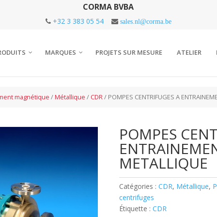
CORMA BVBA
+32 3 383 05 54
sales.nl@corma.be
RODUITS
MARQUES
PROJETS SUR MESURE
ATELIER
ment magnétique
/
Métallique
/
CDR
/ POMPES CENTRIFUGES A ENTRAINEM
POMPES CENT
ENTRAINEME
METALLIQUE
Catégories :
CDR
,
Métallique
,
P
centrifuges
Étiquette :
CDR