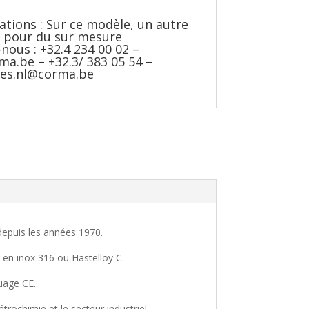
ations : Sur ce modèle, un autre
 pour du sur mesure
nous : +32.4 234 00 02 –
rma.be
– +32.3/ 383 05 54 –
les.nl@corma.be
epuis les années 1970.
n inox 316 ou Hastelloy C.
uage CE.
rochimie et le secteur industriel.