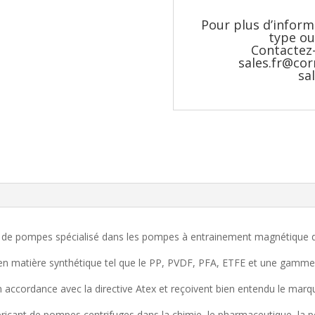
Pour plus d’inform
type ou
Contactez-
sales.fr@co
sa
 de pompes spécialisé dans les pompes à entrainement magnétique d
atière synthétique tel que le PP, PVDF, PFA, ETFE et une gamme e
accordance avec la directive Atex et reçoivent bien entendu le marq
ricant de pompes centrifuges dans la chimie, le pharmaceutique, la pét