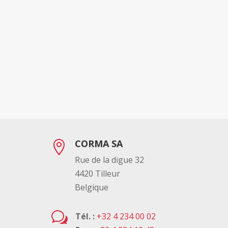
CORMA SA

Rue de la digue 32
4420 Tilleur
Belgique
w
Tél. :
+32 4 234 00 02