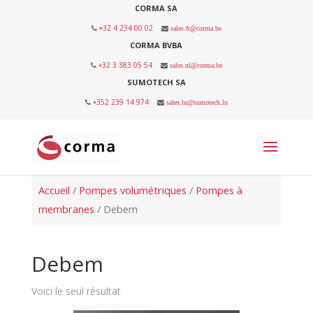
CORMA SA
+32 4 234 00 02
sales.fr@corma.be
CORMA BVBA
+32 3 383 05 54
sales.nl@corma.be
SUMOTECH SA
+352 239 14 974
sales.lu@sumotech.lu
Accueil
/
Pompes volumétriques
/
Pompes à
membranes
/ Debem
Debem
Voici le seul résultat