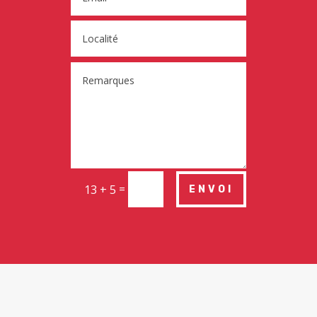
=
13 + 5
ENVOI