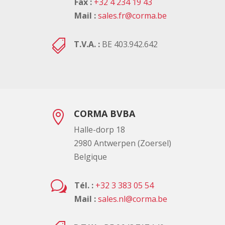
Fax :
+32 4 234 19 43
Mail :
sales.fr@corma.be

T.V.A. :
BE 403.942.642
CORMA BVBA

Halle-dorp 18
2980 Antwerpen (Zoersel)
Belgique
w
Tél. :
+32 3 383 05 54
Mail :
sales.nl@corma.be