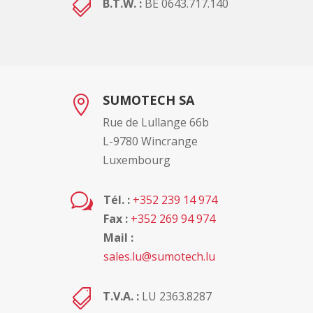

B.T.W. :
BE 0643.717.140
SUMOTECH SA

Rue de Lullange 66b
L-9780 Wincrange
Luxembourg
w
Tél. :
+352 239 14 974
Fax :
+352 269 94 974
Mail :
sales.lu@sumotech.lu

T.V.A. :
LU 2363.8287