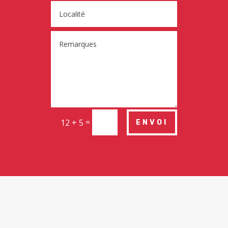
=
12 + 5
ENVOI