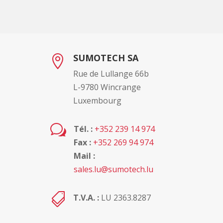
SUMOTECH SA

Rue de Lullange 66b
L-9780 Wincrange
Luxembourg
w
Tél. :
+352 239 14 974
Fax :
+352 269 94 974
Mail :
sales.lu@sumotech.lu

T.V.A. :
LU 2363.8287