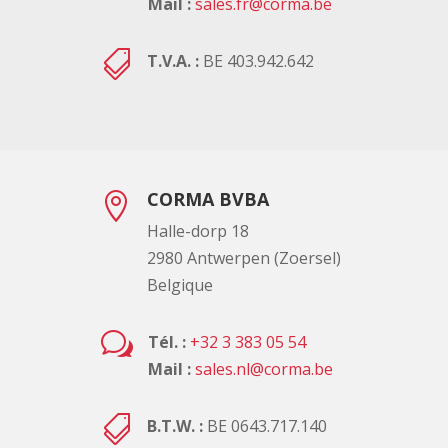
Mail :
sales.fr@corma.be

T.V.A. :
BE 403.942.642
CORMA BVBA

Halle-dorp 18
2980 Antwerpen (Zoersel)
Belgique
w
Tél. :
+32 3 383 05 54
Mail :
sales.nl@corma.be

B.T.W. :
BE 0643.717.140