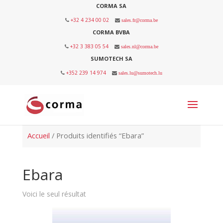
CORMA SA
+32 4 234 00 02
sales.fr@corma.be
CORMA BVBA
+32 3 383 05 54
sales.nl@corma.be
SUMOTECH SA
+352 239 14 974
sales.lu@sumotech.lu
Accueil
/ Produits identifiés “Ebara”
Ebara
Voici le seul résultat