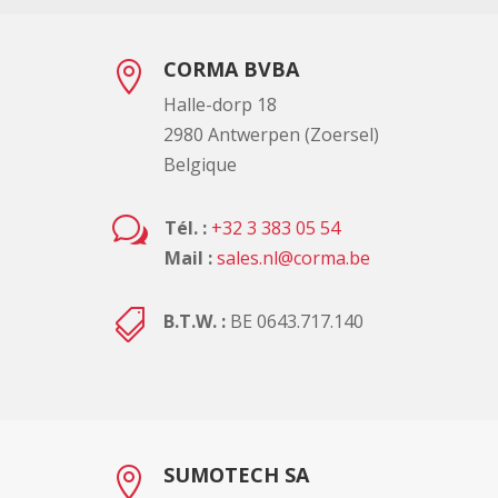
CORMA BVBA

Halle-dorp 18
2980 Antwerpen (Zoersel)
Belgique
w
Tél. :
+32 3 383 05 54
Mail :
sales.nl@corma.be

B.T.W. :
BE 0643.717.140
SUMOTECH SA
