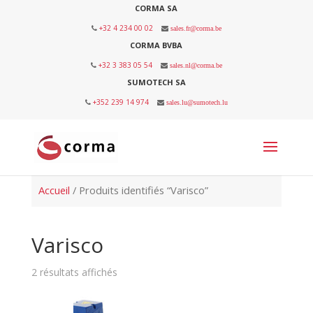
CORMA SA
+32 4 234 00 02
sales.fr@corma.be
CORMA BVBA
+32 3 383 05 54
sales.nl@corma.be
SUMOTECH SA
+352 239 14 974
sales.lu@sumotech.lu
Accueil
/ Produits identifiés “Varisco”
Varisco
2 résultats affichés