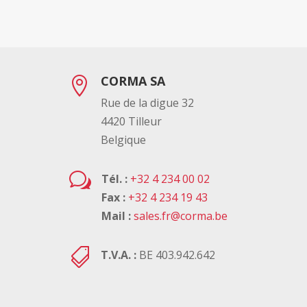
CORMA SA

Rue de la digue 32
4420 Tilleur
Belgique
w
Tél. :
+32 4 234 00 02
Fax :
+32 4 234 19 43
Mail :
sales.fr@corma.be

T.V.A. :
BE 403.942.642