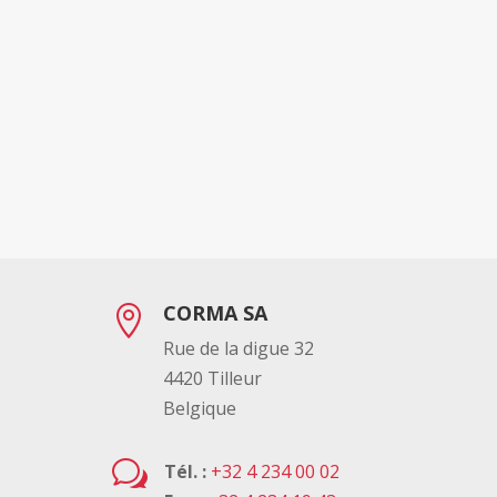
CORMA SA

Rue de la digue 32
4420 Tilleur
Belgique
w
Tél. :
+32 4 234 00 02