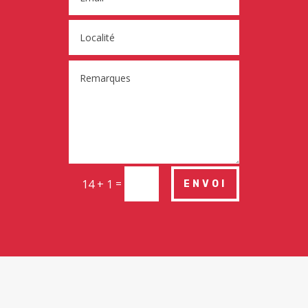
=
14 + 1
ENVOI