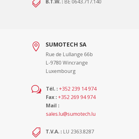

B.T.W. :
BE 0643.717.140
SUMOTECH SA

Rue de Lullange 66b
L-9780 Wincrange
Luxembourg
w
Tél. :
+352 239 14 974
Fax :
+352 269 94 974
Mail :
sales.lu@sumotech.lu

T.V.A. :
LU 2363.8287