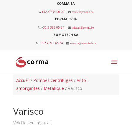
CORMA SA
+32 4 234 00 02
sales.fr@corma.be
CORMA BVBA
+32 3 383 05 54
sales.nl@corma.be
SUMOTECH SA
+352 239 14 974
sales.lu@sumotech.lu
Accueil
/
Pompes centrifuges
/
Auto-
amorçantes
/
Métallique
/ Varisco
Varisco
Voici le seul résultat