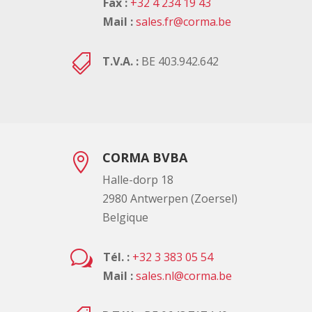
Fax :
+32 4 234 19 43
Mail :
sales.fr@corma.be

T.V.A. :
BE 403.942.642
CORMA BVBA

Halle-dorp 18
2980 Antwerpen (Zoersel)
Belgique
w
Tél. :
+32 3 383 05 54
Mail :
sales.nl@corma.be