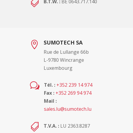

B.T.W. :
BE 0643.717.140
SUMOTECH SA

Rue de Lullange 66b
L-9780 Wincrange
Luxembourg
w
Tél. :
+352 239 14 974
Fax :
+352 269 94 974
Mail :
sales.lu@sumotech.lu

T.V.A. :
LU 2363.8287