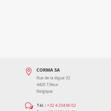
CORMA SA

Rue de la digue 32
4420 Tilleur
Belgique
w
Tél. :
+32 4 234 00 02