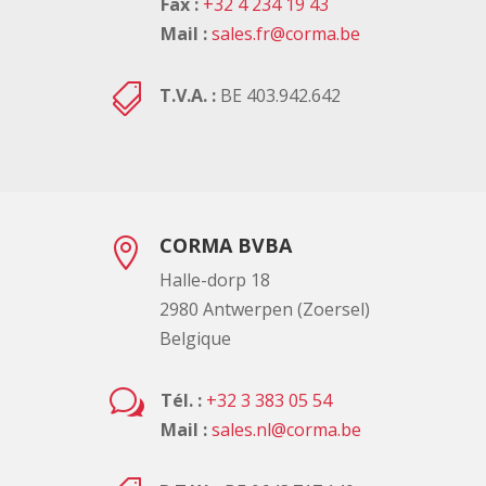
Fax :
+32 4 234 19 43
Mail :
sales.fr@corma.be

T.V.A. :
BE 403.942.642
CORMA BVBA

Halle-dorp 18
2980 Antwerpen (Zoersel)
Belgique
w
Tél. :
+32 3 383 05 54
Mail :
sales.nl@corma.be