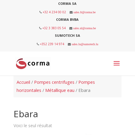
CORMA SA
+32 4 234 00 02
sales.fr@corma.be
CORMA BVBA
+32 3 383 05 54
sales.nl@corma.be
SUMOTECH SA
+352 239 14 974
sales.lu@sumotech.lu
Accueil
/
Pompes centrifuges
/
Pompes
horizontales
/
Métallique eau
/ Ebara
Ebara
Voici le seul résultat