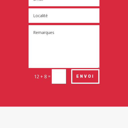
=
12 + 8
ENVOI